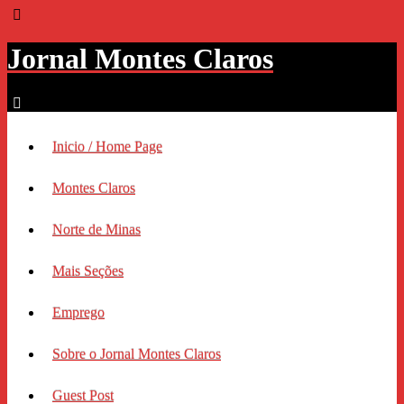
Jornal Montes Claros
Inicio / Home Page
Montes Claros
Norte de Minas
Mais Seções
Emprego
Sobre o Jornal Montes Claros
Guest Post