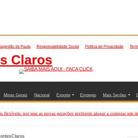
Sugestão de Pauta
Responsabilidade Social
Politica de Privacidade
Term
Minas Gerais
Nacional
Esporte
Emprego
Mais Seções
C
 flexíveis: por que as novas gerações preferem alugar a comprar um i
PS: como saber a hora certa de evoluir sua infraestrutura digital
resa de transfer passeios e traslados em Porto Seguro, Bahia
ontesClaros