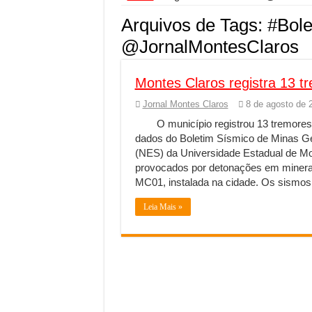
Segurança digital se
Arquivos de Tags:
#Bole
Mais da metade dos t
@JornalMontesClaros
Comércio Interativo
Montes Claros registra 13 tre
PF e Emissoras Aper
Jornal Montes Claros
8 de agosto de 
De economista a refe
O município registrou 13 tremores 
Marcenaria sob medi
dados do Boletim Sísmico de Minas Ge
Do estudo à aprovaçã
(NES) da Universidade Estadual de Mo
provocados por detonações em minerad
Tomada de decisão es
MC01, instalada na cidade. Os sismos 
Investimento em ener
Leia Mais »
Serralheria de Alumí
Qualidade do produt
O Crescimento da Inf