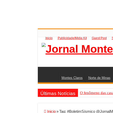
Inicio
Publicidade/Midia Kit
Guest Post
Montes Claros
Norte de Minas
Últimas Notícias
O fenômeno das casas
Criador de Sites ou V
Conheça a melhor emp
Inicio
»
Tag:
#BoletimSísmico @JornalM