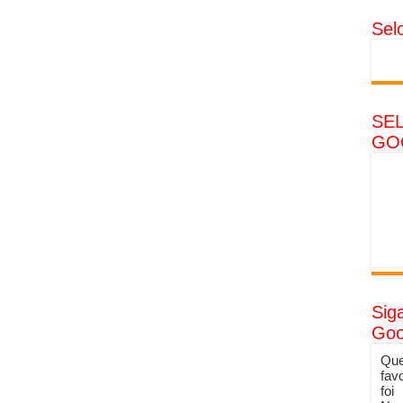
Sel
SE
GO
Sig
Goo
Que
fav
foi