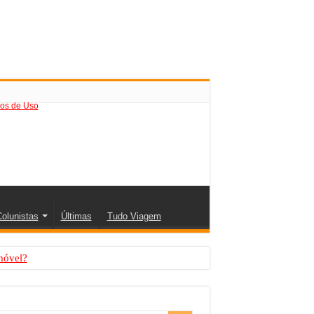
os de Uso
olunistas
Últimas
Tudo Viagem
móvel?