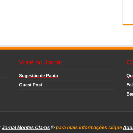
Você no Jornal
C
Sugestão de Pauta
Qu
Guest Post
Fa
Ba
r
Jornal Montes Claros
©
para mais informações clique
Aqu