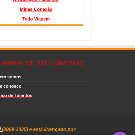
Minas Conexão
Tudo Viagem
ENTRAL DE ATENDIMENTO
em somos
le conosco
nco de Talentos
i
(2009-2025) e está licençado por