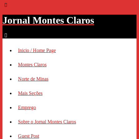
Jornal Montes Claros
Inicio / Home Page
Montes Claros
Norte de Minas
Mais Seções
Emprego
Sobre o Jornal Montes Claros
Guest Post