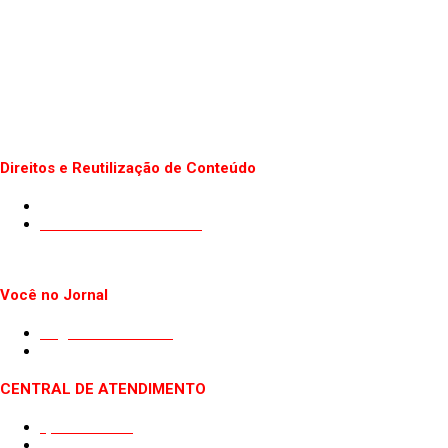
Direitos e Reutilização de Conteúdo
Termos de uso do Site
Politica de Privacidade
Você no Jornal
Sugestão de Pauta
Guest Post
CENTRAL DE ATENDIMENTO
Quem somos
Fale conosco