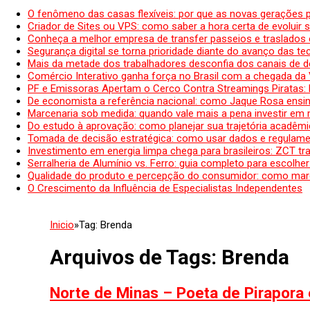
O fenômeno das casas flexíveis: por que as novas gerações 
Criador de Sites ou VPS: como saber a hora certa de evoluir su
Conheça a melhor empresa de transfer passeios e traslados 
Segurança digital se torna prioridade diante do avanço das t
Mais da metade dos trabalhadores desconfia dos canais de 
Comércio Interativo ganha força no Brasil com a chegada da
PF e Emissoras Apertam o Cerco Contra Streamings Piratas:
De economista a referência nacional: como Jaque Rosa ensina
Marcenaria sob medida: quando vale mais a pena investir em
Do estudo à aprovação: como planejar sua trajetória acadêmic
Tomada de decisão estratégica: como usar dados e regulame
Investimento em energia limpa chega para brasileiros: ZCT tr
Serralheria de Alumínio vs. Ferro: guia completo para escolher
Qualidade do produto e percepção do consumidor: como mar
O Crescimento da Influência de Especialistas Independentes
Inicio
»
Tag:
Brenda
Arquivos de Tags:
Brenda
Norte de Minas – Poeta de Pirapora 