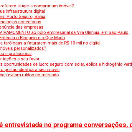
preferem alugar a comprar um imóvel?
a infraestrutura digital
em Porto Seguro, Bahia
ecnologias conectadas
denúncia das empresas
 VIVAMOMENTO ao polo empresarial da Vila Olímpia, em São Paulo
 Entenda o Bloqueio e o Que Muda
 tarólogas a faturarem mais de R$ 10 mil no digital
 móveis personalizados?
a e profissional
ntações a seu favor
az oportunidades de lucro seguro com solar, eólica e hidrogênio ver
 o portão ideal para seu imóvel
cas evitam ruídos no mercado
é entrevistada no programa conversações, d