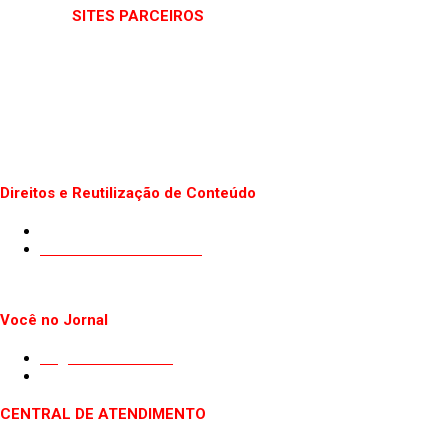
SITES PARCEIROS
Direitos e Reutilização de Conteúdo
Termos de uso do Site
Politica de Privacidade
Você no Jornal
Sugestão de Pauta
Guest Post
CENTRAL DE ATENDIMENTO