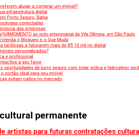
preferem alugar a comprar um imóvel?
a infraestrutura digital
em Porto Seguro, Bahia
ecnologias conectadas
denúncia das empresas
 VIVAMOMENTO ao polo empresarial da Vila Olímpia, em São Paulo
 Entenda o Bloqueio e o Que Muda
 tarólogas a faturarem mais de R$ 10 mil no digital
 móveis personalizados?
a e profissional
ntações a seu favor
az oportunidades de lucro seguro com solar, eólica e hidrogênio ver
 o portão ideal para seu imóvel
cas evitam ruídos no mercado
 cultural permanente
 artistas para futuras contratações cultura