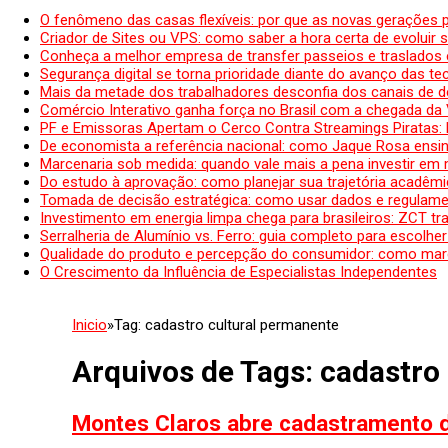
O fenômeno das casas flexíveis: por que as novas gerações 
Criador de Sites ou VPS: como saber a hora certa de evoluir su
Conheça a melhor empresa de transfer passeios e traslados 
Segurança digital se torna prioridade diante do avanço das t
Mais da metade dos trabalhadores desconfia dos canais de 
Comércio Interativo ganha força no Brasil com a chegada da
PF e Emissoras Apertam o Cerco Contra Streamings Piratas:
De economista a referência nacional: como Jaque Rosa ensina
Marcenaria sob medida: quando vale mais a pena investir em
Do estudo à aprovação: como planejar sua trajetória acadêmic
Tomada de decisão estratégica: como usar dados e regulame
Investimento em energia limpa chega para brasileiros: ZCT tr
Serralheria de Alumínio vs. Ferro: guia completo para escolher
Qualidade do produto e percepção do consumidor: como mar
O Crescimento da Influência de Especialistas Independentes
Inicio
»
Tag:
cadastro cultural permanente
Arquivos de Tags:
cadastro
Montes Claros abre cadastramento de