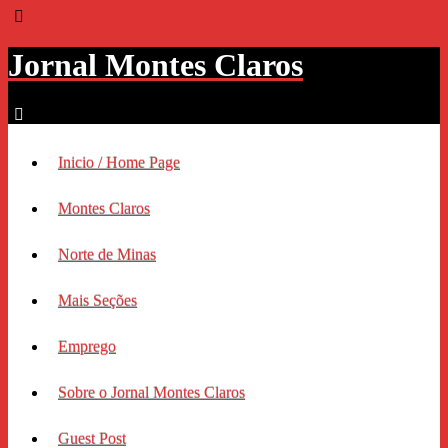
Jornal Montes Claros
Inicio / Home Page
Montes Claros
Norte de Minas
Mais Seções
Emprego
Sobre o Jornal Montes Claros
Guest Post