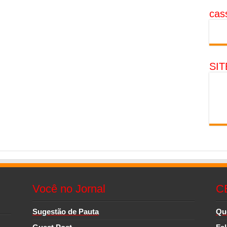
cass
SI
Você no Jornal
C
Sugestão de Pauta
Qu