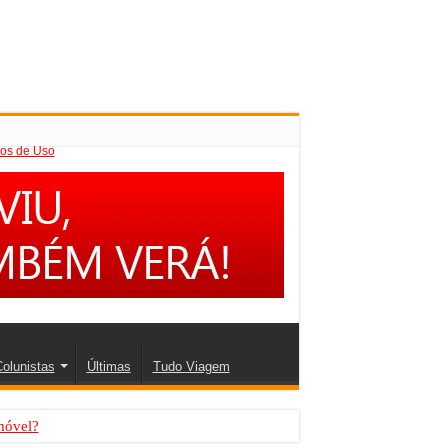
os de Uso
olunistas
Últimas
Tudo Viagem
móvel?