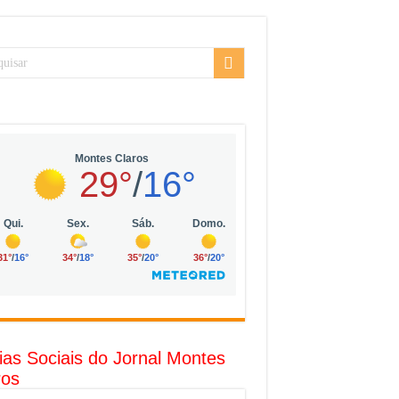
sarial da Vila Olímpia, em São Paulo
uda
R$ 10 mil no digital
o com solar, eólica e hidrogênio verde
l
ias Sociais do Jornal Montes
ros