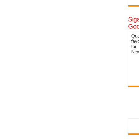
Sig
Goo
Que
fav
foi
New