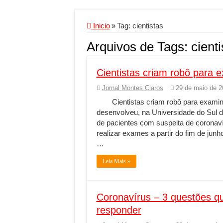
Criador de Sites ou V
Conheça a melhor emp
Inicio
»
Tag:
cientistas
Segurança digital se
Arquivos de Tags:
cienti
Mais da metade dos t
Cientistas criam robô para 
Comércio Interativo
PF e Emissoras Aper
Jornal Montes Claros
29 de maio de 2
Cientistas criam robô para examin
De economista a refe
desenvolveu, na Universidade do Sul 
Marcenaria sob medi
de pacientes com suspeita de coronaví
realizar exames a partir do fim de jun
Do estudo à aprovaçã
…
Tomada de decisão es
Leia Mais »
Investimento em ener
Serralheria de Alumí
Coronavírus – 3 questões qu
Qualidade do produt
responder
O Crescimento da Inf