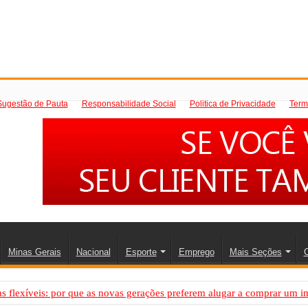
Sugestão de Pauta
Responsabilidade Social
Politica de Privacidade
Term
Minas Gerais
Nacional
Esporte
Emprego
Mais Seções
C
 flexíveis: por que as novas gerações preferem alugar a comprar um i