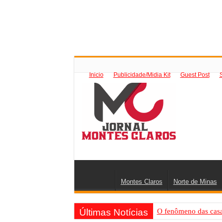
Inicio
Publicidade/Midia Kit
Guest Post
Montes Claros
Norte de Minas
Últimas Notícias
O fenômeno das casas