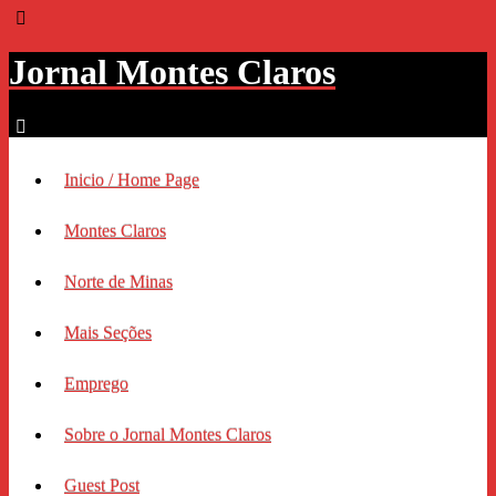
Jornal Montes Claros
Inicio / Home Page
Montes Claros
Norte de Minas
Mais Seções
Emprego
Sobre o Jornal Montes Claros
Guest Post