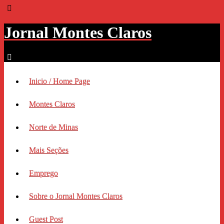
Jornal Montes Claros
Inicio / Home Page
Montes Claros
Norte de Minas
Mais Seções
Emprego
Sobre o Jornal Montes Claros
Guest Post