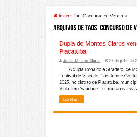
Criador de Sites ou VPS: co
Conheça a melhor empresa 
Inicio
»
Tag:
Concurso de Violeiros
Segurança digital se torna
Arquivos de Tags:
Concurso de V
Mais da metade dos trabal
Dupla de Montes Claros venc
Comércio Interativo ganh
Piacatuba
PF e Emissoras Apertam o 
Jornal Montes Claros
26 de julho de 
De economista a referência
A dupla Ronaldo e Stradero, de Mo
Marcenaria sob medida: qu
Festival de Viola de Piacatuba e Gastro
2025, no distrito de Piacatuba, munic
Do estudo à aprovação: com
Viola Tem Saudade”, os músicos levar
Tomada de decisão estraté
Leia Mais »
Investimento em energia li
Serralheria de Alumínio vs
Qualidade do produto e p
O Crescimento da Influênc