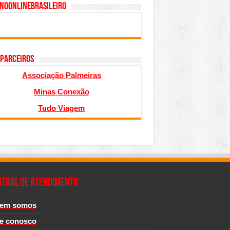
inoonlinebrasileiro
 PARCEIROS
Associação Palmeiras
Minas Conexão
Tudo Viagem
NTRAL DE ATENDIMENTO
em somos
le conosco