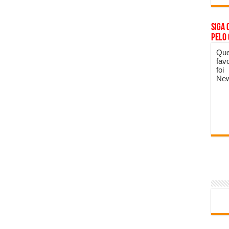
Siga 
pelo
Que
fav
foi
New