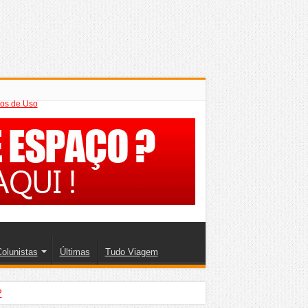
os de Uso
olunistas
Últimas
Tudo Viagem
?