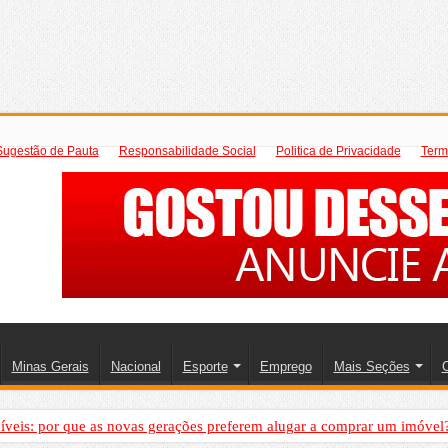
Sugestão de Pauta
Responsabilidade Social
Politica de Privacidade
Term
Minas Gerais
Nacional
Esporte
Emprego
Mais Seções
C
íveis: por que as novas gerações preferem alugar a comprar um imóvel