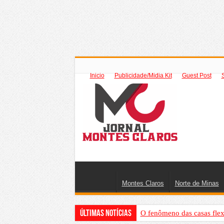
Inicio
Publicidade/Midia Kit
Guest Post
Montes Claros
Norte de Minas
Últimas Notícias
O fenômeno das casas flex