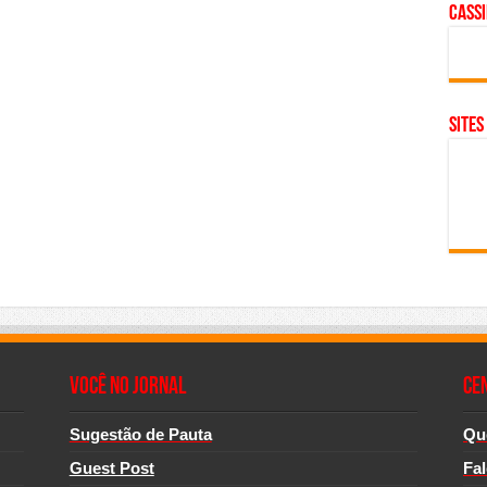
cass
SITES
Você no Jornal
CE
Sugestão de Pauta
Qu
Guest Post
Fa