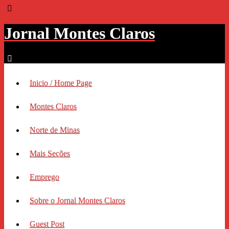
Jornal Montes Claros
Inicio / Home Page
Montes Claros
Norte de Minas
Mais Seções
Emprego
Sobre o Jornal Montes Claros
Guest Post