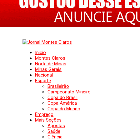
Inicio
Montes Claros
Norte de Minas
Minas Gerais
Nacional
Esporte
Brasileirão
Campeonato Mineiro
Copa do Brasil
Copa América
Copa do Mundo
Emprego
Mais Seções
Apostas
Saúde
Ciência