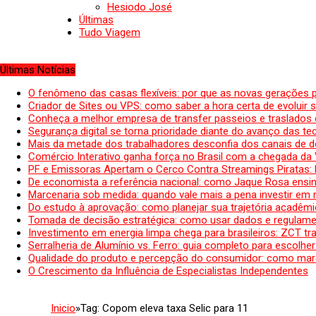
Hesiodo José
Últimas
Tudo Viagem
Últimas Notícias
O fenômeno das casas flexíveis: por que as novas gerações 
Criador de Sites ou VPS: como saber a hora certa de evoluir su
Conheça a melhor empresa de transfer passeios e traslados 
Segurança digital se torna prioridade diante do avanço das t
Mais da metade dos trabalhadores desconfia dos canais de 
Comércio Interativo ganha força no Brasil com a chegada da
PF e Emissoras Apertam o Cerco Contra Streamings Piratas:
De economista a referência nacional: como Jaque Rosa ensina
Marcenaria sob medida: quando vale mais a pena investir em
Do estudo à aprovação: como planejar sua trajetória acadêmic
Tomada de decisão estratégica: como usar dados e regulame
Investimento em energia limpa chega para brasileiros: ZCT tr
Serralheria de Alumínio vs. Ferro: guia completo para escolher
Qualidade do produto e percepção do consumidor: como mar
O Crescimento da Influência de Especialistas Independentes
Inicio
»
Tag:
Copom eleva taxa Selic para 11