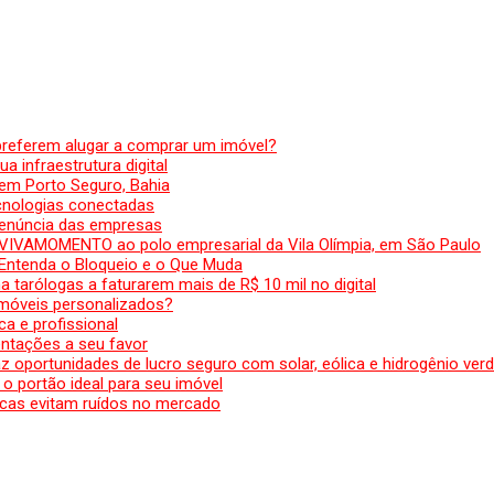
preferem alugar a comprar um imóvel?
a infraestrutura digital
em Porto Seguro, Bahia
ecnologias conectadas
denúncia das empresas
 VIVAMOMENTO ao polo empresarial da Vila Olímpia, em São Paulo
 Entenda o Bloqueio e o Que Muda
 tarólogas a faturarem mais de R$ 10 mil no digital
 móveis personalizados?
a e profissional
ntações a seu favor
az oportunidades de lucro seguro com solar, eólica e hidrogênio ver
 o portão ideal para seu imóvel
cas evitam ruídos no mercado