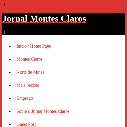
Jornal Montes Claros
Inicio / Home Page
Montes Claros
Norte de Minas
Mais Seções
Emprego
Sobre o Jornal Montes Claros
Guest Post