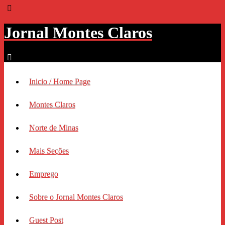
Jornal Montes Claros
Inicio / Home Page
Montes Claros
Norte de Minas
Mais Seções
Emprego
Sobre o Jornal Montes Claros
Guest Post