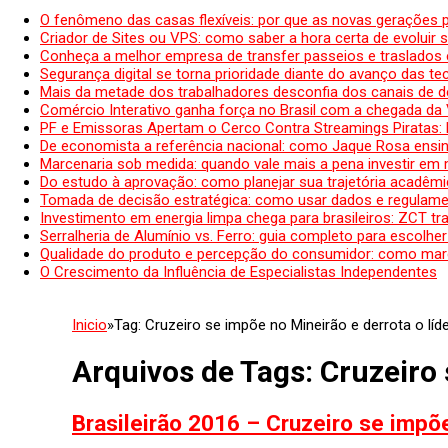
O fenômeno das casas flexíveis: por que as novas gerações 
Criador de Sites ou VPS: como saber a hora certa de evoluir su
Conheça a melhor empresa de transfer passeios e traslados 
Segurança digital se torna prioridade diante do avanço das t
Mais da metade dos trabalhadores desconfia dos canais de 
Comércio Interativo ganha força no Brasil com a chegada da
PF e Emissoras Apertam o Cerco Contra Streamings Piratas:
De economista a referência nacional: como Jaque Rosa ensina
Marcenaria sob medida: quando vale mais a pena investir em
Do estudo à aprovação: como planejar sua trajetória acadêmic
Tomada de decisão estratégica: como usar dados e regulame
Investimento em energia limpa chega para brasileiros: ZCT tr
Serralheria de Alumínio vs. Ferro: guia completo para escolher
Qualidade do produto e percepção do consumidor: como mar
O Crescimento da Influência de Especialistas Independentes
Inicio
»
Tag:
Cruzeiro se impõe no Mineirão e derrota o líde
Arquivos de Tags:
Cruzeiro 
Brasileirão 2016 – Cruzeiro se impõe