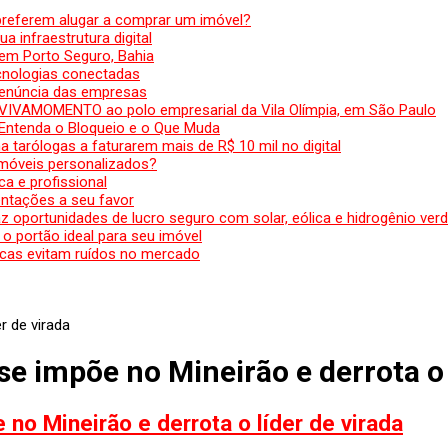
preferem alugar a comprar um imóvel?
a infraestrutura digital
em Porto Seguro, Bahia
ecnologias conectadas
denúncia das empresas
 VIVAMOMENTO ao polo empresarial da Vila Olímpia, em São Paulo
 Entenda o Bloqueio e o Que Muda
 tarólogas a faturarem mais de R$ 10 mil no digital
 móveis personalizados?
a e profissional
ntações a seu favor
az oportunidades de lucro seguro com solar, eólica e hidrogênio ver
 o portão ideal para seu imóvel
cas evitam ruídos no mercado
r de virada
se impõe no Mineirão e derrota o 
 no Mineirão e derrota o líder de virada