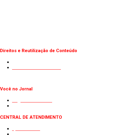
Direitos e Reutilização de Conteúdo
Termos de uso do Site
Politica de Privacidade
Você no Jornal
Sugestão de Pauta
Guest Post
CENTRAL DE ATENDIMENTO
Quem somos
Fale conosco