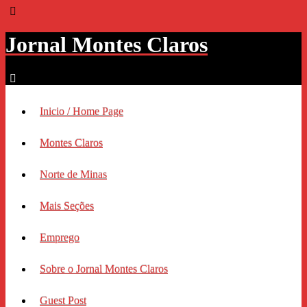
Jornal Montes Claros
Inicio / Home Page
Montes Claros
Norte de Minas
Mais Seções
Emprego
Sobre o Jornal Montes Claros
Guest Post