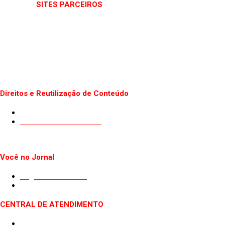
SITES PARCEIROS
Direitos e Reutilização de Conteúdo
Termos de uso do Site
Politica de Privacidade
Você no Jornal
Sugestão de Pauta
Guest Post
CENTRAL DE ATENDIMENTO
Quem somos