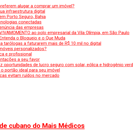
preferem alugar a comprar um imóvel?
a infraestrutura digital
em Porto Seguro, Bahia
ecnologias conectadas
denúncia das empresas
 VIVAMOMENTO ao polo empresarial da Vila Olímpia, em São Paulo
 Entenda o Bloqueio e o Que Muda
 tarólogas a faturarem mais de R$ 10 mil no digital
 móveis personalizados?
a e profissional
ntações a seu favor
az oportunidades de lucro seguro com solar, eólica e hidrogênio ver
 o portão ideal para seu imóvel
cas evitam ruídos no mercado
do de cubano do Mais Médicos