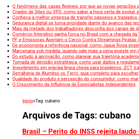
O fenômeno das casas flexíveis: por que as novas gerações 
Criador de Sites ou VPS: como saber a hora certa de evoluir su
Conheça a melhor empresa de transfer passeios e traslados 
Segurança digital se torna prioridade diante do avanço das t
Mais da metade dos trabalhadores desconfia dos canais de 
Comércio Interativo ganha força no Brasil com a chegada da
PF e Emissoras Apertam o Cerco Contra Streamings Piratas:
De economista a referência nacional: como Jaque Rosa ensina
Marcenaria sob medida: quando vale mais a pena investir em
Do estudo à aprovação: como planejar sua trajetória acadêmic
Tomada de decisão estratégica: como usar dados e regulame
Investimento em energia limpa chega para brasileiros: ZCT tr
Serralheria de Alumínio vs. Ferro: guia completo para escolher
Qualidade do produto e percepção do consumidor: como mar
O Crescimento da Influência de Especialistas Independentes
Inicio
»
Tag:
cubano
Arquivos de Tags:
cubano
Brasil – Perito do INSS rejeita lau