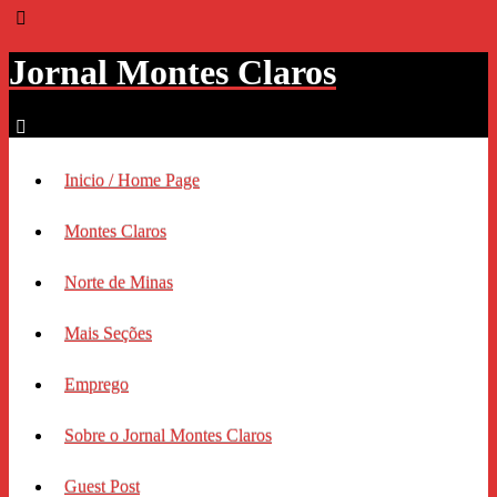
Jornal Montes Claros
Inicio / Home Page
Montes Claros
Norte de Minas
Mais Seções
Emprego
Sobre o Jornal Montes Claros
Guest Post