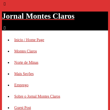
Jornal Montes Claros
Inicio / Home Page
Montes Claros
Norte de Minas
Mais Seções
Emprego
Sobre o Jornal Montes Claros
Guest Post