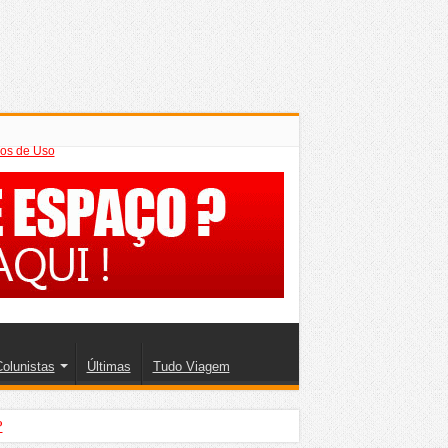
os de Uso
olunistas
Últimas
Tudo Viagem
?