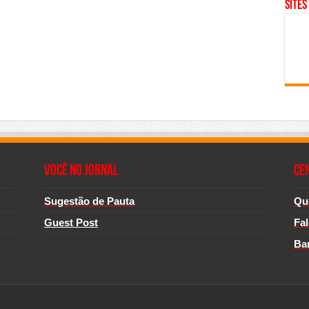
SITES
Você no Jornal
CE
Sugestão de Pauta
Qu
Guest Post
Fa
Ba