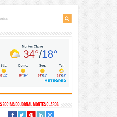
 da Vila Olímpia, em São Paulo
 mil no digital
 solar, eólica e hidrogênio verde
s Sociais do Jornal Montes Claros