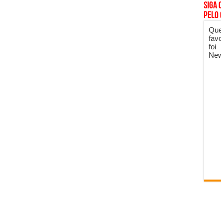
Siga 
pelo
Que
fav
foi
New