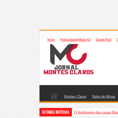
Inicio
Publicidade/Midia Kit
Guest Post
Montes Claros
Norte de Minas
Últimas Notícias
O fenômeno das casas flex