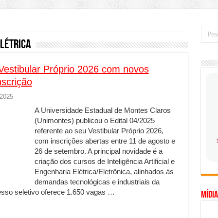
mo saber a hora certa de evoluir sua infraestrutura digital
de transfer passeios e traslados em Porto Seguro, Bahia
 prioridade diante do avanço das tecnologias conectadas
létrica
hadores desconfia dos canais de denúncia das empresas
 Vestibular Próprio 2026 com novos
a força no Brasil com a chegada da VIVAMOMENTO ao polo empresarial
nscrição
Cerco Contra Streamings Piratas: Entenda o Bloqueio e o Que Muda
 2025
 nacional: como Jaque Rosa ensina tarólogas a faturarem mais de R$ 10
A Universidade Estadual de Montes Claros
ando vale mais a pena investir em móveis personalizados?
(Unimontes) publicou o Edital 04/2025
referente ao seu Vestibular Próprio 2026,
o planejar sua trajetória acadêmica e profissional
com inscrições abertas entre 11 de agosto e
gica: como usar dados e regulamentações a seu favor
26 de setembro. A principal novidade é a
criação dos cursos de Inteligência Artificial e
mpa chega para brasileiros: ZCT traz oportunidades de lucro seguro com
Engenharia Elétrica/Eletrônica, alinhados às
demandas tecnológicas e industriais da
. Ferro: guia completo para escolher o portão ideal para seu imóvel
esso seletivo oferece 1.650 vagas …
Mídia
ercepção do consumidor: como marcas evitam ruídos no mercado
ia de Especialistas Independentes