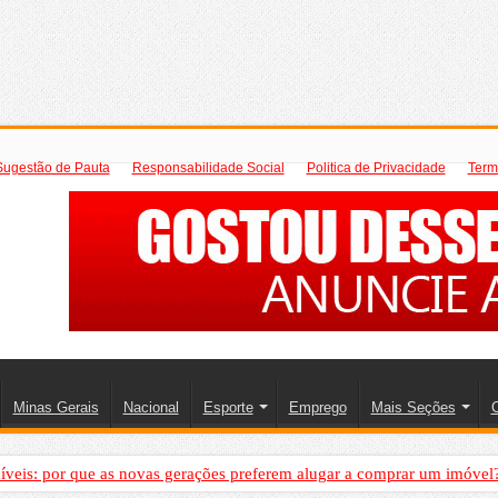
Sugestão de Pauta
Responsabilidade Social
Politica de Privacidade
Term
Minas Gerais
Nacional
Esporte
Emprego
Mais Seções
C
íveis: por que as novas gerações preferem alugar a comprar um imóvel