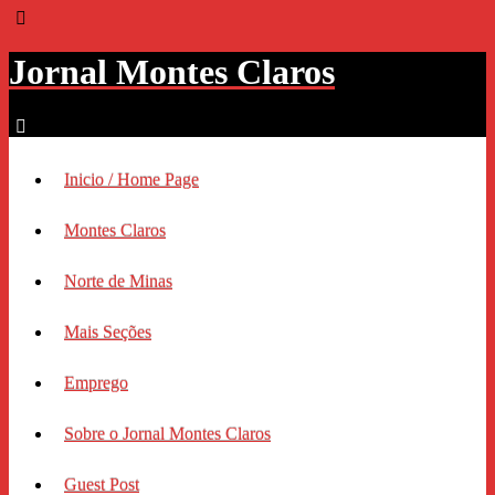
Jornal Montes Claros
Inicio / Home Page
Montes Claros
Norte de Minas
Mais Seções
Emprego
Sobre o Jornal Montes Claros
Guest Post