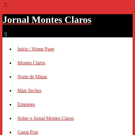
Jornal Montes Claros
Inicio / Home Page
Montes Claros
Norte de Minas
Mais Seções
Emprego
Sobre o Jornal Montes Claros
Guest Post