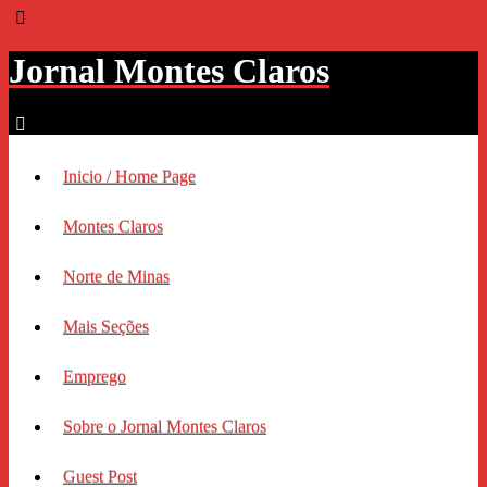
Jornal Montes Claros
Inicio / Home Page
Montes Claros
Norte de Minas
Mais Seções
Emprego
Sobre o Jornal Montes Claros
Guest Post