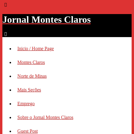
Jornal Montes Claros
Inicio / Home Page
Montes Claros
Norte de Minas
Mais Seções
Emprego
Sobre o Jornal Montes Claros
Guest Post