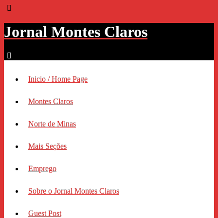
Jornal Montes Claros
Inicio / Home Page
Montes Claros
Norte de Minas
Mais Seções
Emprego
Sobre o Jornal Montes Claros
Guest Post