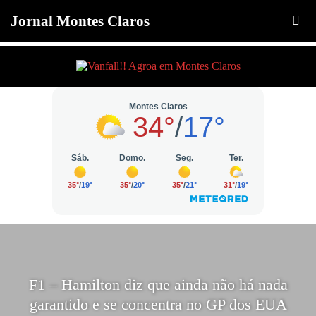
Jornal Montes Claros
F1 – Hamilton diz que ainda não há nada
garantido e se concentra no GP dos EUA