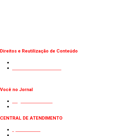
Direitos e Reutilização de Conteúdo
Termos de uso do Site
Politica de Privacidade
Você no Jornal
Sugestão de Pauta
Guest Post
CENTRAL DE ATENDIMENTO
Quem somos
Fale conosco