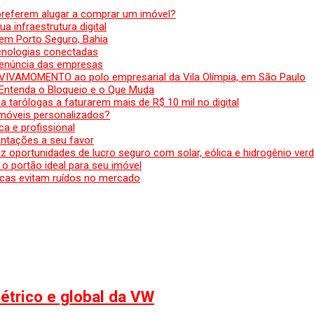
preferem alugar a comprar um imóvel?
a infraestrutura digital
em Porto Seguro, Bahia
ecnologias conectadas
denúncia das empresas
 VIVAMOMENTO ao polo empresarial da Vila Olímpia, em São Paulo
 Entenda o Bloqueio e o Que Muda
 tarólogas a faturarem mais de R$ 10 mil no digital
 móveis personalizados?
a e profissional
ntações a seu favor
az oportunidades de lucro seguro com solar, eólica e hidrogênio ver
 o portão ideal para seu imóvel
cas evitam ruídos no mercado
létrico e global da VW