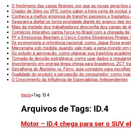
O fenômeno das casas flexíveis: por que as novas gerações 
Criador de Sites ou VPS: como saber a hora certa de evoluir su
Conheça a melhor empresa de transfer passeios e traslados 
Segurança digital se torna prioridade diante do avanço das t
Mais da metade dos trabalhadores desconfia dos canais de 
Comércio Interativo ganha força no Brasil com a chegada da
PF e Emissoras Apertam o Cerco Contra Streamings Piratas:
De economista a referência nacional: como Jaque Rosa ensina
Marcenaria sob medida: quando vale mais a pena investir em
Do estudo à aprovação: como planejar sua trajetória acadêmic
Tomada de decisão estratégica: como usar dados e regulame
Investimento em energia limpa chega para brasileiros: ZCT tr
Serralheria de Alumínio vs. Ferro: guia completo para escolher
Qualidade do produto e percepção do consumidor: como mar
O Crescimento da Influência de Especialistas Independentes
Inicio
»
Tag:
ID.4
Arquivos de Tags:
ID.4
Motor – ID.4 chega para ser o SUV e