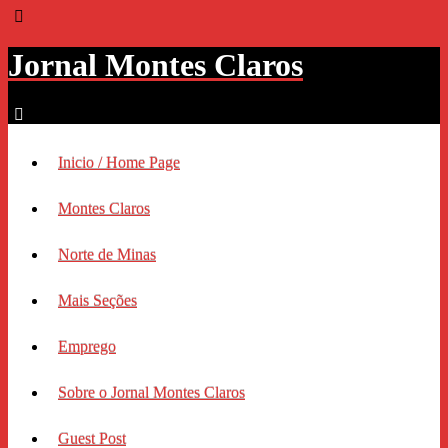
Jornal Montes Claros
Inicio / Home Page
Montes Claros
Norte de Minas
Mais Seções
Emprego
Sobre o Jornal Montes Claros
Guest Post