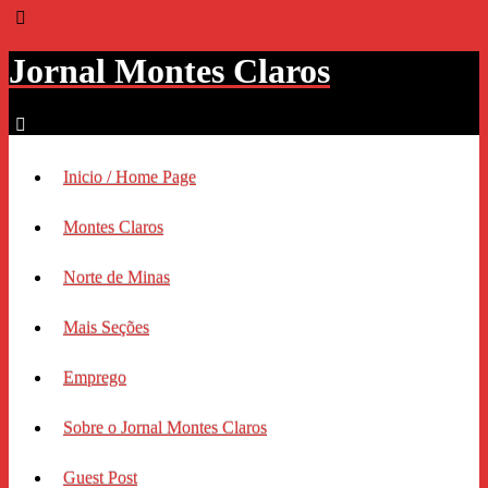
Jornal Montes Claros
Inicio / Home Page
Montes Claros
Norte de Minas
Mais Seções
Emprego
Sobre o Jornal Montes Claros
Guest Post