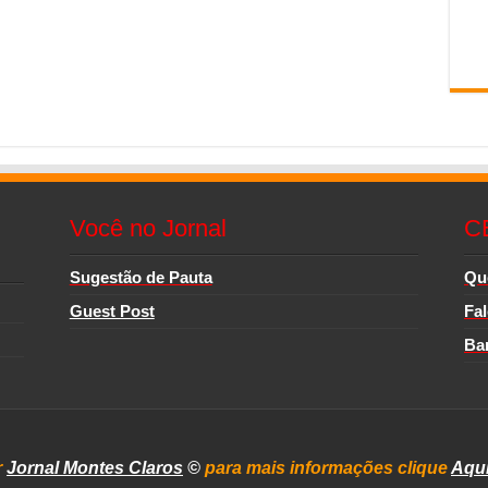
Você no Jornal
C
Sugestão de Pauta
Qu
Guest Post
Fa
Ba
r
Jornal Montes Claros
©
para mais informações clique
Aqu