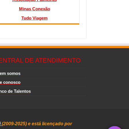
Minas Conexão
Tudo Viagem
ENTRAL DE ATENDIMENTO
em somos
le conosco
nco de Talentos
i
(2009-2025) e está licençado por