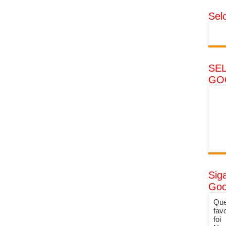
Sel
SE
GO
Sig
Goo
Que
fav
foi