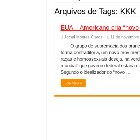
Segurança digital se
Arquivos de Tags:
KKK
Mais da metade dos t
EUA – Americano cria “novo
Comércio Interativo
PF e Emissoras Aper
Jornal Montes Claros
11 de novembro
O grupo de supremacia dos branco
De economista a refe
forma contraditória, um novo moviment
Marcenaria sob medi
raças e homossexuais deseja, na verda
mundial” que governo federal estaria 
Do estudo à aprovaçã
Segundo o idealizador do “novo …
Tomada de decisão es
Leia Mais »
Investimento em ener
Serralheria de Alumí
Qualidade do produt
O Crescimento da Inf