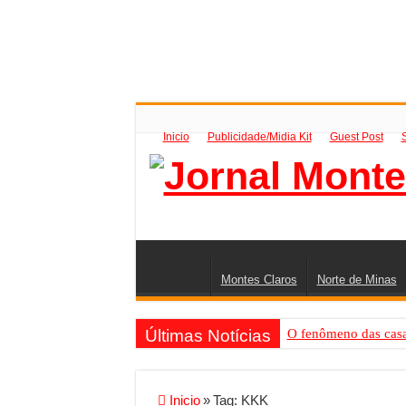
Inicio
Publicidade/Midia Kit
Guest Post
Montes Claros
Norte de Minas
Últimas Notícias
O fenômeno das casas
Criador de Sites ou V
Conheça a melhor emp
Inicio
»
Tag:
KKK