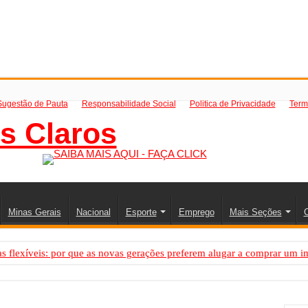
Sugestão de Pauta
Responsabilidade Social
Politica de Privacidade
Term
Minas Gerais
Nacional
Esporte
Emprego
Mais Seções
C
 flexíveis: por que as novas gerações preferem alugar a comprar um i
PS: como saber a hora certa de evoluir sua infraestrutura digital
resa de transfer passeios e traslados em Porto Seguro, Bahia