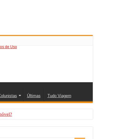
os de Uso
olunistas
Últimas
Tudo Viagem
móvel?