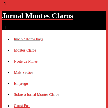
Jornal Montes Claros
Inicio / Home Page
Montes Claros
Norte de Minas
Mais Seções
Emprego
Sobre o Jornal Montes Claros
Guest Post