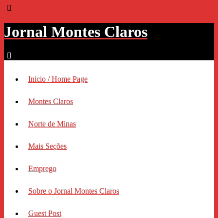
Jornal Montes Claros
Inicio / Home Page
Montes Claros
Norte de Minas
Mais Seções
Emprego
Sobre o Jornal Montes Claros
Guest Post