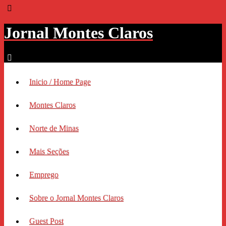
Jornal Montes Claros
Inicio / Home Page
Montes Claros
Norte de Minas
Mais Seções
Emprego
Sobre o Jornal Montes Claros
Guest Post