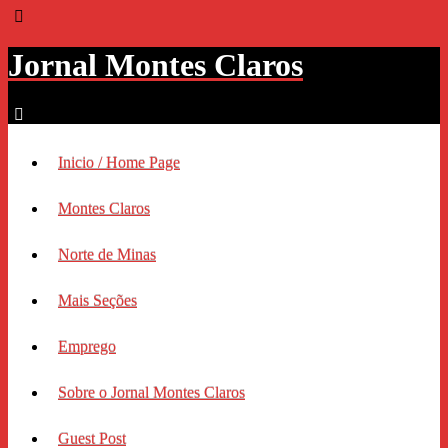
Jornal Montes Claros
Inicio / Home Page
Montes Claros
Norte de Minas
Mais Seções
Emprego
Sobre o Jornal Montes Claros
Guest Post