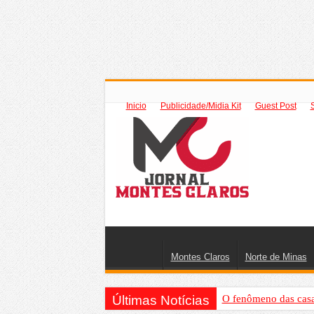
Inicio
Publicidade/Midia Kit
Guest Post
Montes Claros
Norte de Minas
Últimas Notícias
O fenômeno das casas