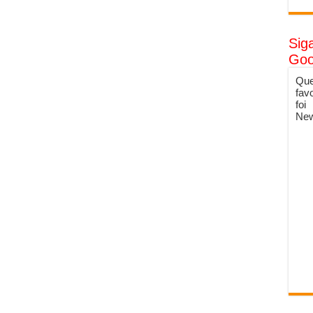
Sig
Goo
Que
fav
foi
New