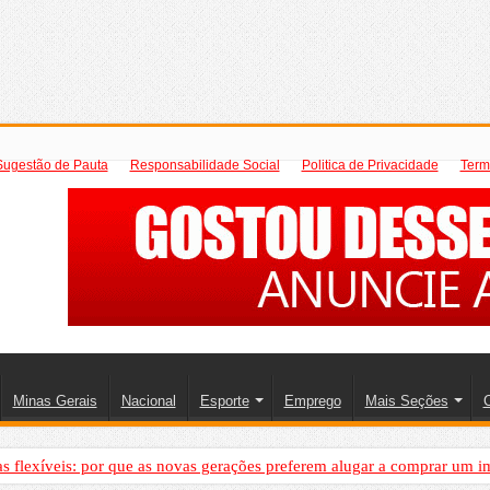
Sugestão de Pauta
Responsabilidade Social
Politica de Privacidade
Term
Minas Gerais
Nacional
Esporte
Emprego
Mais Seções
C
 flexíveis: por que as novas gerações preferem alugar a comprar um i