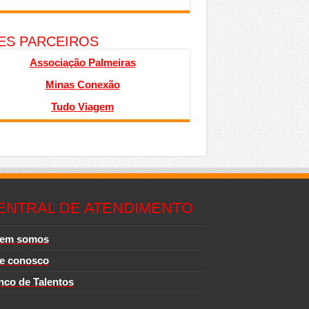
TES PARCEIROS
Associação Palmeiras
Minas Conexão
Tudo Viagem
ENTRAL DE ATENDIMENTO
em somos
le conosco
nco de Talentos