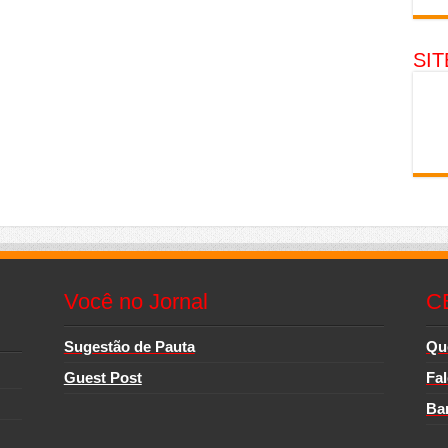
SI
Você no Jornal
C
Sugestão de Pauta
Qu
Guest Post
Fa
Ba