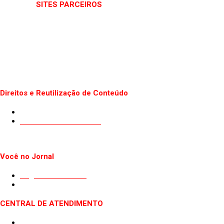
SITES PARCEIROS
Direitos e Reutilização de Conteúdo
Termos de uso do Site
Politica de Privacidade
Você no Jornal
Sugestão de Pauta
Guest Post
CENTRAL DE ATENDIMENTO
Quem somos