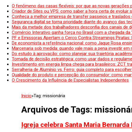
O fenômeno das casas flexíveis: por que as novas gerações 
Criador de Sites ou VPS: como saber a hora certa de evoluir su
Conheça a melhor empresa de transfer passeios e traslados 
Segurança digital se torna prioridade diante do avanço das t
Mais da metade dos trabalhadores desconfia dos canais de 
Comércio Interativo ganha força no Brasil com a chegada da
PF e Emissoras Apertam o Cerco Contra Streamings Piratas:
De economista a referência nacional: como Jaque Rosa ensina
Marcenaria sob medida: quando vale mais a pena investir em
Do estudo à aprovação: como planejar sua trajetória acadêmic
Tomada de decisão estratégica: como usar dados e regulame
Investimento em energia limpa chega para brasileiros: ZCT tr
Serralheria de Alumínio vs. Ferro: guia completo para escolher
Qualidade do produto e percepção do consumidor: como mar
O Crescimento da Influência de Especialistas Independentes
Inicio
»
Tag:
missionária
Arquivos de Tags:
missioná
Igreja celebra Santa Maria Bernarda 