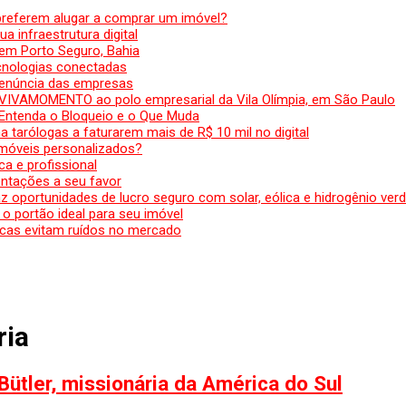
preferem alugar a comprar um imóvel?
a infraestrutura digital
em Porto Seguro, Bahia
ecnologias conectadas
denúncia das empresas
 VIVAMOMENTO ao polo empresarial da Vila Olímpia, em São Paulo
 Entenda o Bloqueio e o Que Muda
 tarólogas a faturarem mais de R$ 10 mil no digital
 móveis personalizados?
a e profissional
ntações a seu favor
az oportunidades de lucro seguro com solar, eólica e hidrogênio ver
 o portão ideal para seu imóvel
cas evitam ruídos no mercado
ria
Bütler, missionária da América do Sul