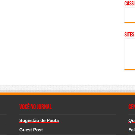
cass
SITES
Você no Jornal
CE
Sugestão de Pauta
Qu
Guest Post
Fa