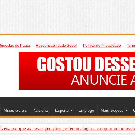
Sugestão de Pauta
Responsabilidade Social
Politica de Privacidade
Term
Minas Gerais
Nacional
Esporte
Emprego
Mais Seções
C
íveis: por que as novas gerações preferem alugar a comprar um imóvel