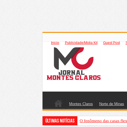
Inicio
Publicidade/Midia Kit
Guest Post
Montes Claros
Norte de Minas
Últimas Notícias
O fenômeno das casas flex