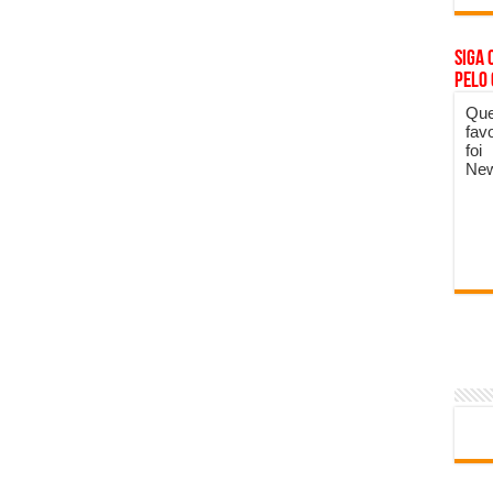
Siga 
pelo
Que
fav
foi
New