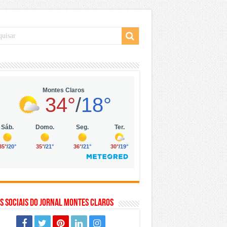
 da Vila Olímpia, em São Paulo
 mil no digital
 solar, eólica e hidrogênio verde
s Sociais do Jornal Montes Claros