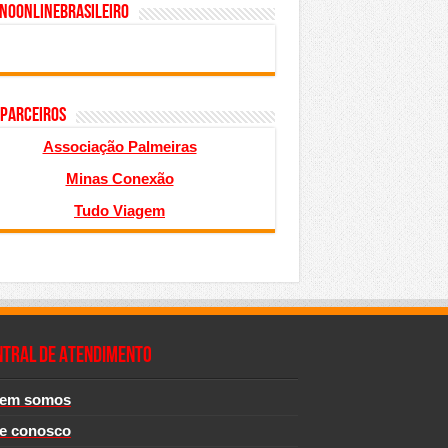
inoonlinebrasileiro
 PARCEIROS
Associação Palmeiras
Minas Conexão
Tudo Viagem
NTRAL DE ATENDIMENTO
em somos
le conosco