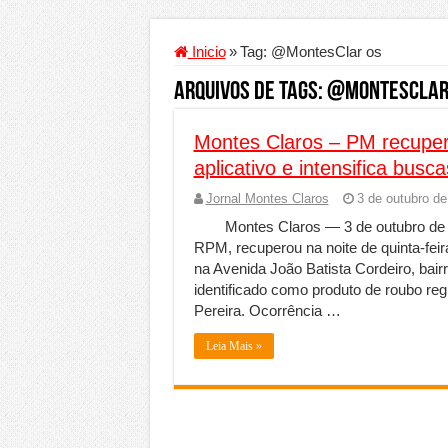
Criador de Sites ou VPS: co
Conheça a melhor empresa 
Inicio
»
Tag:
@MontesClar os
Segurança digital se torna
Arquivos de Tags:
@MontesClar
Mais da metade dos trabal
Montes Claros – PM recuper
Comércio Interativo ganh
aplicativo e intensifica busc
PF e Emissoras Apertam o 
Jornal Montes Claros
3 de outubro de
De economista a referência
Montes Claros — 3 de outubro de 2
Marcenaria sob medida: qu
RPM, recuperou na noite de quinta‑fe
na Avenida João Batista Cordeiro, bair
Do estudo à aprovação: com
identificado como produto de roubo reg
Tomada de decisão estraté
Pereira. Ocorrência …
Investimento em energia li
Leia Mais »
Serralheria de Alumínio vs
Qualidade do produto e p
O Crescimento da Influênc