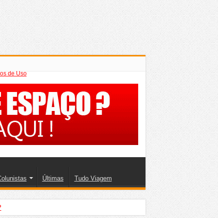
os de Uso
olunistas
Últimas
Tudo Viagem
?