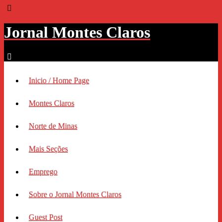
Jornal Montes Claros
Inicio / Home Page
Montes Claros
Norte de Minas
Mais Seções
Emprego
Sobre o Jornal Montes Claros
Guest Post