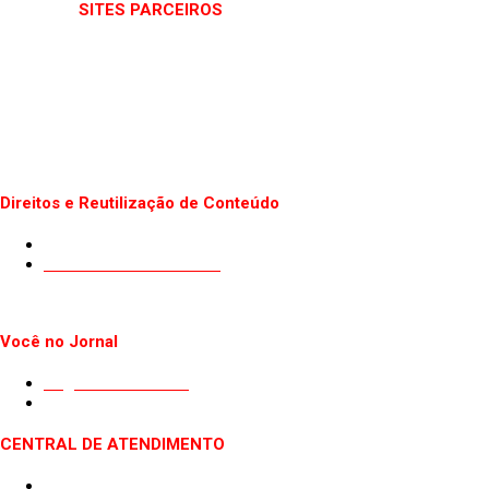
SITES PARCEIROS
Direitos e Reutilização de Conteúdo
Termos de uso do Site
Politica de Privacidade
Você no Jornal
Sugestão de Pauta
Guest Post
CENTRAL DE ATENDIMENTO
Quem somos