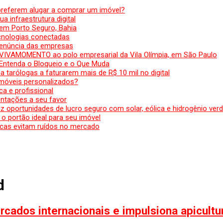
preferem alugar a comprar um imóvel?
a infraestrutura digital
em Porto Seguro, Bahia
ecnologias conectadas
denúncia das empresas
 VIVAMOMENTO ao polo empresarial da Vila Olímpia, em São Paulo
 Entenda o Bloqueio e o Que Muda
 tarólogas a faturarem mais de R$ 10 mil no digital
 móveis personalizados?
a e profissional
ntações a seu favor
az oportunidades de lucro seguro com solar, eólica e hidrogênio ver
 o portão ideal para seu imóvel
cas evitam ruídos no mercado
d
cados internacionais e impulsiona apicultur