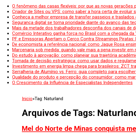
O fenômeno das casas flexíveis: por que as novas gerações 
Criador de Sites ou VPS: como saber a hora certa de evoluir su
Conheça a melhor empresa de transfer passeios e traslados 
Segurança digital se torna prioridade diante do avanço das t
Mais da metade dos trabalhadores desconfia dos canais de 
Comércio Interativo ganha força no Brasil com a chegada da
PF e Emissoras Apertam o Cerco Contra Streamings Piratas:
De economista a referência nacional: como Jaque Rosa ensina
Marcenaria sob medida: quando vale mais a pena investir em
Do estudo à aprovação: como planejar sua trajetória acadêmic
Tomada de decisão estratégica: como usar dados e regulame
Investimento em energia limpa chega para brasileiros: ZCT tr
Serralheria de Alumínio vs. Ferro: guia completo para escolher
Qualidade do produto e percepção do consumidor: como mar
O Crescimento da Influência de Especialistas Independentes
Inicio
»
Tag:
Naturland
Arquivos de Tags:
Naturlan
Mel do Norte de Minas conquista mer