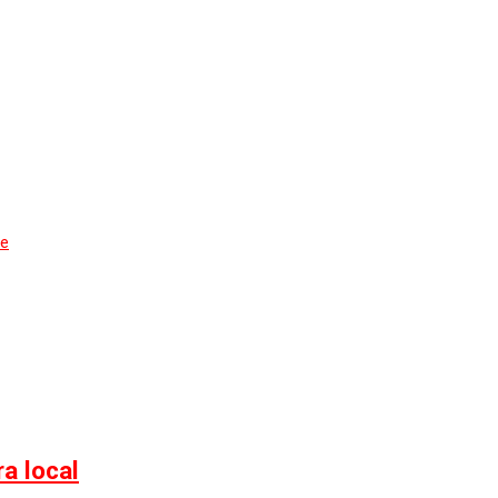
de
a local