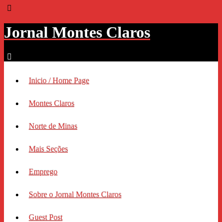
Jornal Montes Claros
Inicio / Home Page
Montes Claros
Norte de Minas
Mais Seções
Emprego
Sobre o Jornal Montes Claros
Guest Post