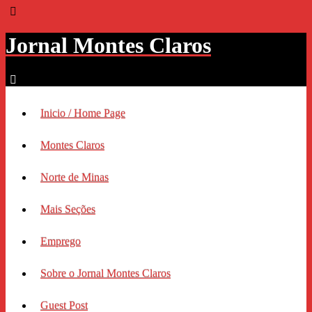
Jornal Montes Claros
Inicio / Home Page
Montes Claros
Norte de Minas
Mais Seções
Emprego
Sobre o Jornal Montes Claros
Guest Post