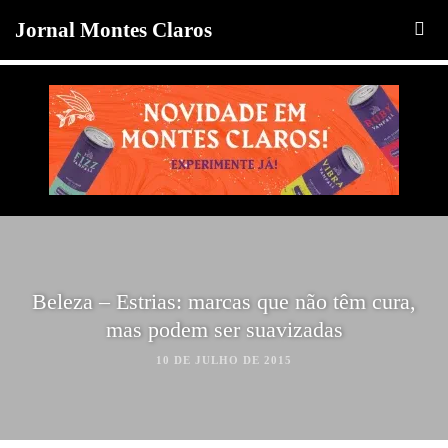
Jornal Montes Claros
Beleza – Estrias: marcas que não têm cura,
mas podem ser suavizadas
10 DE JULHO DE 2015