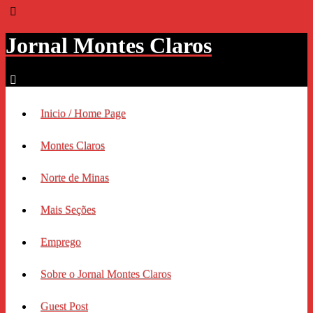
Jornal Montes Claros
Inicio / Home Page
Montes Claros
Norte de Minas
Mais Seções
Emprego
Sobre o Jornal Montes Claros
Guest Post