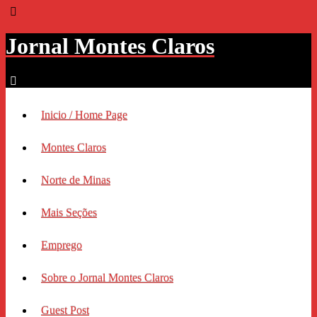
Jornal Montes Claros
Inicio / Home Page
Montes Claros
Norte de Minas
Mais Seções
Emprego
Sobre o Jornal Montes Claros
Guest Post