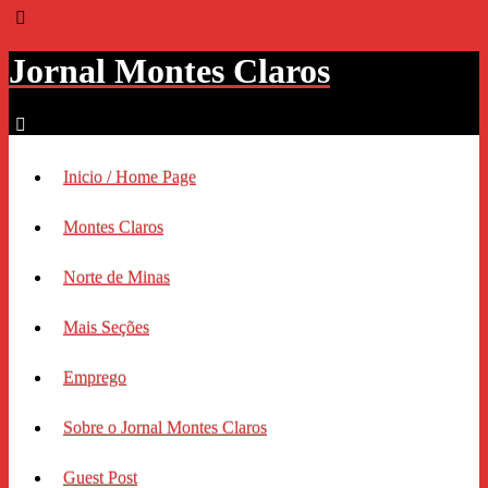
Jornal Montes Claros
Inicio / Home Page
Montes Claros
Norte de Minas
Mais Seções
Emprego
Sobre o Jornal Montes Claros
Guest Post