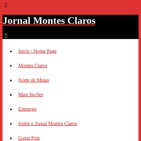
Jornal Montes Claros
Inicio / Home Page
Montes Claros
Norte de Minas
Mais Seções
Emprego
Sobre o Jornal Montes Claros
Guest Post