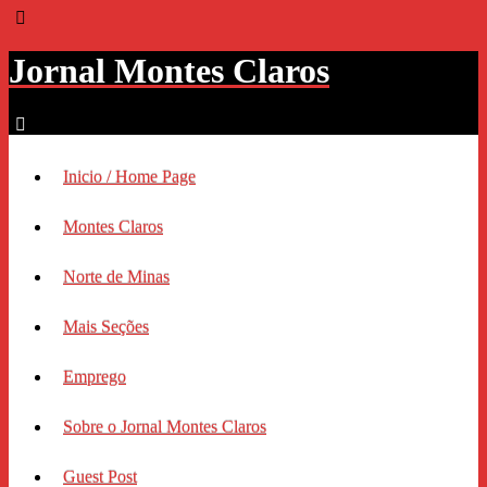
Jornal Montes Claros
Inicio / Home Page
Montes Claros
Norte de Minas
Mais Seções
Emprego
Sobre o Jornal Montes Claros
Guest Post