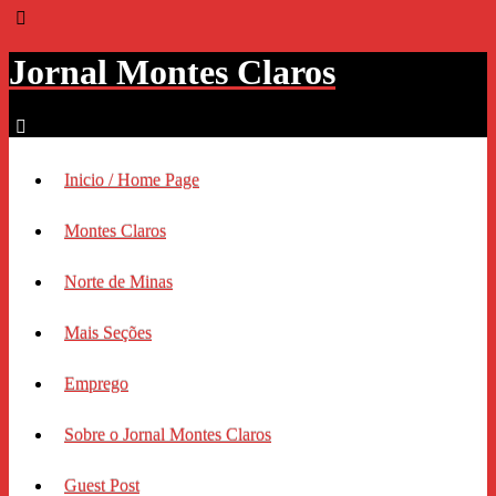
Jornal Montes Claros
Inicio / Home Page
Montes Claros
Norte de Minas
Mais Seções
Emprego
Sobre o Jornal Montes Claros
Guest Post