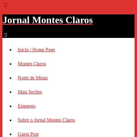
Jornal Montes Claros
Inicio / Home Page
Montes Claros
Norte de Minas
Mais Seções
Emprego
Sobre o Jornal Montes Claros
Guest Post