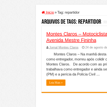
Criador de Sites ou VPS: co
Conheça a melhor empresa 
Inicio
»
Tag:
repartidor
Segurança digital se torna
Arquivos de Tags:
repartidor
Mais da metade dos trabal
Montes Claros – Motociclis
Comércio Interativo ganh
Avenida Mestre Fininha
PF e Emissoras Apertam o 
Jornal Montes Claros
24 de agosto d
De economista a referência
Montes Claros – Na manhã desta s
Marcenaria sob medida: qu
como entregador, morreu após colidir
Montes Claros. De acordo com as pri
Do estudo à aprovação: com
trabalhava como entregador e ainda se
Tomada de decisão estraté
(PM) e a perícia da Polícia Civil …
Investimento em energia li
Leia Mais »
Serralheria de Alumínio vs
Qualidade do produto e p
O Crescimento da Influênc