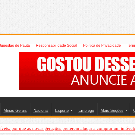
Sugestão de Pauta
Responsabilidade Social
Politica de Privacidade
Term
Minas Gerais
Nacional
Esporte
Emprego
Mais Seções
C
íveis: por que as novas gerações preferem alugar a comprar um imóvel