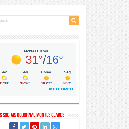
 da Vila Olímpia, em São Paulo
 mil no digital
 solar, eólica e hidrogênio verde
s Sociais do Jornal Montes Claros