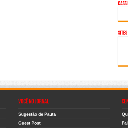
cass
SITES
Você no Jornal
CE
Sugestão de Pauta
Qu
Guest Post
Fa