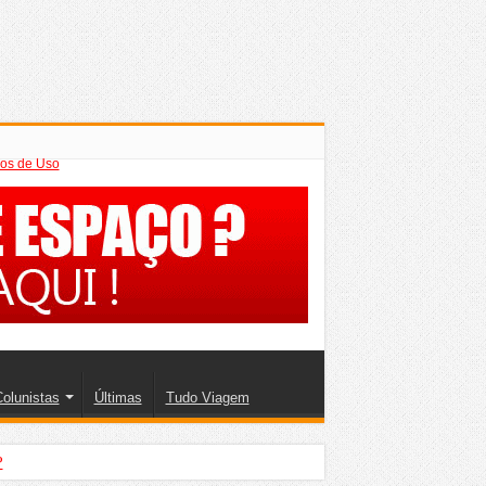
os de Uso
olunistas
Últimas
Tudo Viagem
?