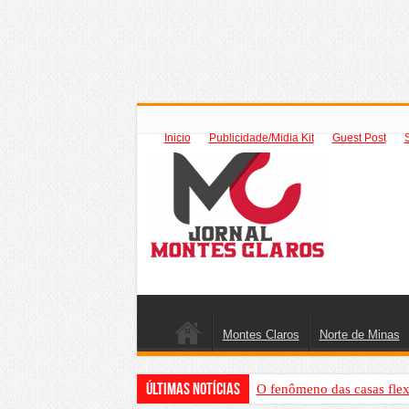
Inicio
Publicidade/Midia Kit
Guest Post
Montes Claros
Norte de Minas
Últimas Notícias
O fenômeno das casas flex