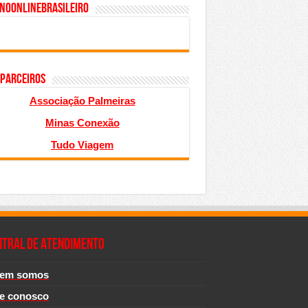
inoonlinebrasileiro
 PARCEIROS
Associação Palmeiras
Minas Conexão
Tudo Viagem
NTRAL DE ATENDIMENTO
em somos
le conosco