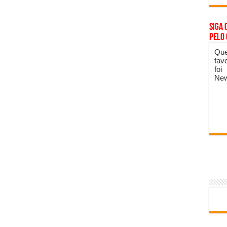
Siga 
pelo
Que
fav
foi
New